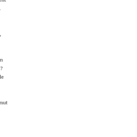
.
,
en
n?
le
rmut