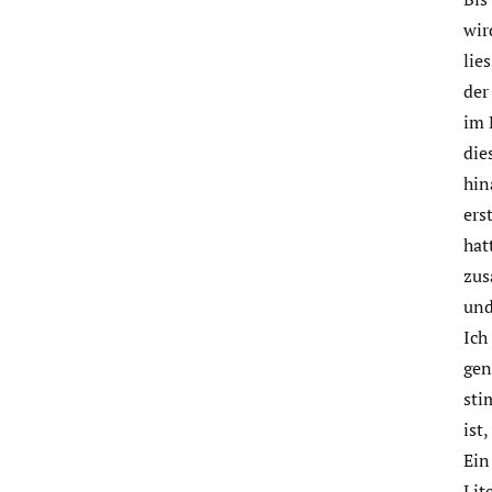
wir
lie
der
im 
die
hin
ers
hat
zus
und
Ich
gen
sti
ist
Ein
Lit