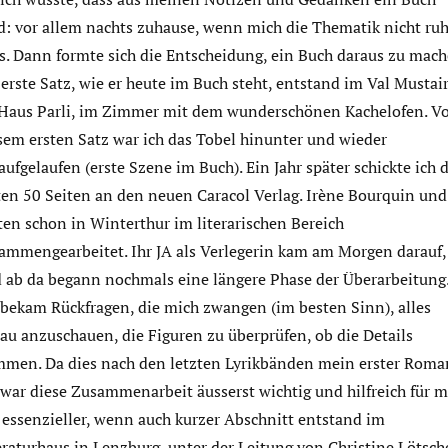
d: vor allem nachts zuhause, wenn mich die Thematik nicht ru
ss. Dann formte sich die Entscheidung, ein Buch daraus zu mach
 erste Satz, wie er heute im Buch steht, entstand im Val Mustair
Haus Parli, im Zimmer mit dem wunderschönen Kachelofen. V
sem ersten Satz war ich das Tobel hinunter und wieder
aufgelaufen (erste Szene im Buch). Ein Jahr später schickte ich 
ten 50 Seiten an den neuen Caracol Verlag. Irène Bourquin und
ten schon in Winterthur im literarischen Bereich
ammengearbeitet. Ihr JA als Verlegerin kam am Morgen darauf,
 ab da begann nochmals eine längere Phase der Überarbeitung
 bekam Rückfragen, die mich zwangen (im besten Sinn), alles
au anzuschauen, die Figuren zu überprüfen, ob die Details
mmen. Da dies nach den letzten Lyrikbänden mein erster Roma
, war diese Zusammenarbeit äusserst wichtig und hilfreich für m
 essenzieller, wenn auch kurzer Abschnitt entstand im
eraturhaus in Lenzburg, unter der Leitung von Christine Lötsch