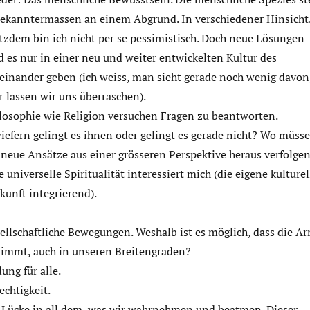
bekanntermassen an einem Abgrund. In verschiedener Hinsicht
tzdem bin ich nicht per se pessimistisch. Doch neue Lösungen
d es nur in einer neu und weiter entwickelten Kultur des
einander geben (ich weiss, man sieht gerade noch wenig davon
r lassen wir uns überraschen).
losophie wie Religion versuchen Fragen zu beantworten.
iefern gelingt es ihnen oder gelingt es gerade nicht? Wo müss
 neue Ansätze aus einer grösseren Perspektive heraus verfolge
e universelle Spiritualität interessiert mich (die eigene kulturel
kunft integrierend).
ellschaftliche Bewegungen. Weshalb ist es möglich, dass die A
immt, auch in unseren Breitengraden?
dung für alle.
echtigkeit.
 Lücke in all dem, was wir wahrnehmen und beatmen. Dieser