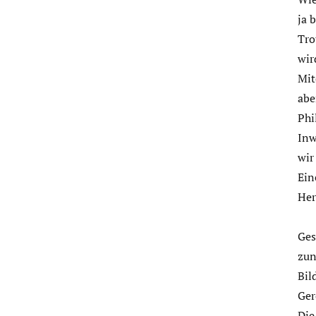
ja 
Tro
wir
Mit
abe
Phi
Inw
wir
Ein
Her
Ges
zun
Bil
Ger
Die