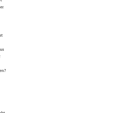
er
st
aus
r
ben?
eht