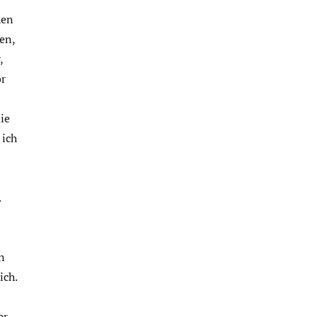
hen
en,
,
or
die
 ich
.
n
ich.
er