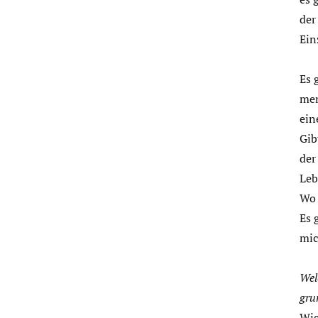
der
Ein
Es 
men
ein
Gib
der
Leb
Wo 
Es 
mic
Wel
gru
Wie