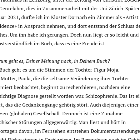
Genrelabor, dies in Zusammenarbeit mit der Uni Zürich. Später
uar 2021, durfte ich im Kloster Dornach ein Zimmer als «Artist 
idence» in Anspruch nehmen, und dort entstand der Schluss d
hes. Um ihn habe ich gerungen. Doch nun liegt er so leicht und
bstverständlich im Buch, dass es eine Freude ist.
um geht es, Deiner Meinung nach, in Deinem Buch?
Buch geht es um die Stimmen der Tochter-Figur Moja.
 Mutter, Paula, die die seltsame Veränderung ihrer Tochter
rmiert beobachtet, beginnt zu recherchieren, nachdem eine
sichtige Diagnose gestellt worden war. Schizophrenie. Das ist e
t, das die Gedankengänge gehörig stört. Auch diejenigen einer
zen (globalen) Gesellschaft. Dennoch ist eine Zunahme
chischer Störungen allgegenwärtig. Man liest und hört in
ortagen davon, im Fernsehen entstehen Dokumentarsendunge
gibt Diskussionen in Fachkreisen. Im Besonderen auch im Gebi