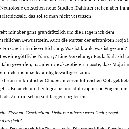
 Neurologie entstehen neue Studien. Dahinter stehen aber imm
zelschicksale, das sollte man nicht vergessen.
geht mir aber ganz grundsätzlich um die Frage nach dem
schlichen Bewusstsein. Auch die Mutter der erkrankten Moja i
e Forscherin in dieser Richtung. Was ist krank, was ist gesund?
t es eine göttliche Führung? Eine Vorsehung? Paula fühlt sich 
 Bahn geworfen, nachdem sie akzeptieren musste, dass Moja ih
en nicht mehr selbständig bewältigen kann.
ist nun ihr kindlicher Glaube an einen hilfreichen Gott geblie
geht also auch um theologische und philosophische Fragen, die
h als Autorin schon seit langem begleiten.
che Themen, Geschichten, Diskurse interessieren Dich zurzeit
ndsätzlich?
der: Das menschliche Bewusstsein. Die menschliche Spezies st