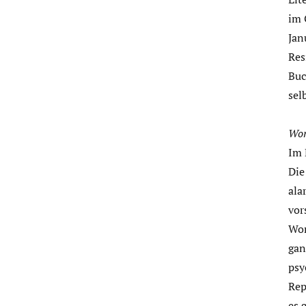
im 
Jan
Res
Buc
sel
Wor
Im 
Die
ala
vor
Wor
gan
psy
Rep
es 