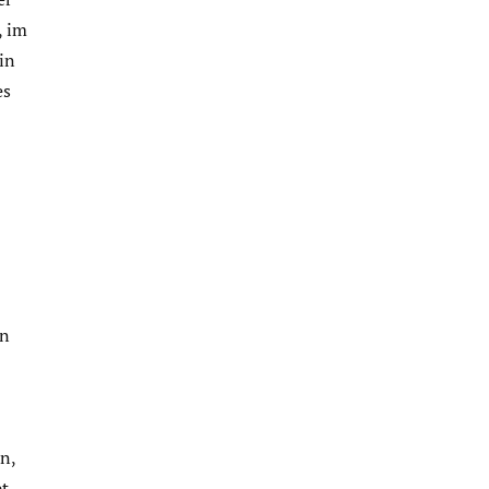
, im
in
es
in
n,
et