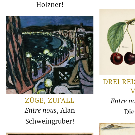
Holzner!
DREI RE
V
ZÜGE, ZUFALL
Entre n
Entre nous
, Alan
Di
Schweingruber!