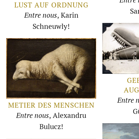
LUST AUF ORDNUNG
Sa
Entre nous
, Karin
Schneuwly!
GE
AUG
Entre 
METIER DES MENSCHEN
G
Entre nous
, Alexandru
Bulucz!