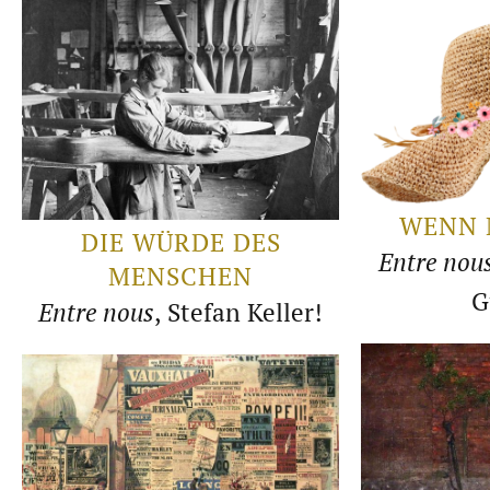
WENN 
DIE WÜRDE DES
Entre nou
MENSCHEN
G
Entre nous
, Stefan Keller!