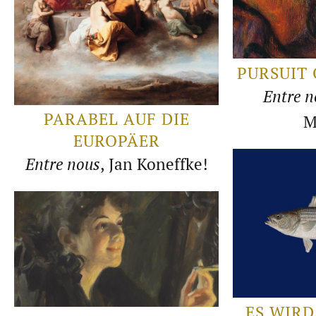
PURSUIT 
Entre n
PARABEL AUF DIE
M
EUROPÄER
Entre nous
, Jan Koneffke!
ES WIRD