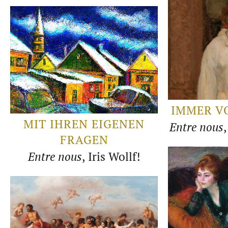
IMMER V
MIT IHREN EIGENEN
Entre nous
FRAGEN
Entre nous
, Iris Wollf!