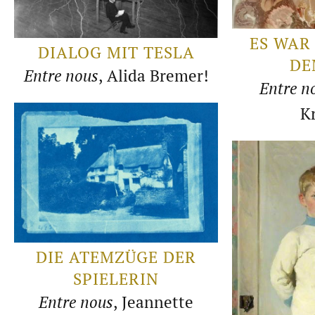
ES WAR
DIALOG MIT TESLA
DE
Entre nous
, Alida Bremer!
Entre n
K
DIE ATEMZÜGE DER
SPIELERIN
Entre nous
, Jeannette