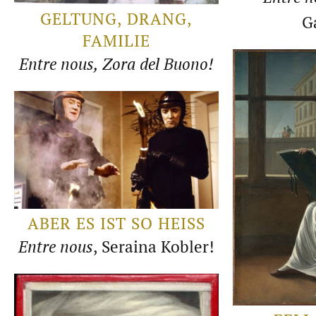
GELTUNG, DRANG,
G
FAMILIE
Entre nous, Zora del Buono!
ABER ES IST SO HEISS
Entre nous
, Seraina Kobler!