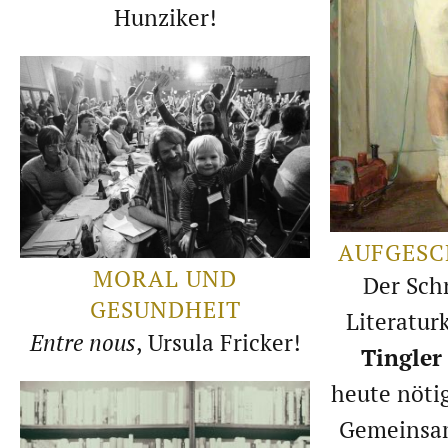
Hunziker!
AUFGESC
MORAL UND
Der Schr
GESUNDHEIT
Literaturk
Entre nous
, Ursula Fricker!
Tingler
heute nöti
Gemeinsam