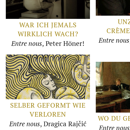
UN
WAR ICH JEMALS
CRÈME
WIRKLICH WACH?
Entre nous
Entre nous
, Peter Höner!
SELBER GEFORMT WIE
VERLOREN
WO DU G
Entre nous
, Dragica Rajčić
Entre nous