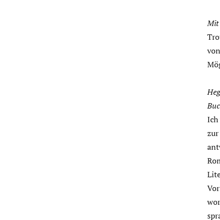
Mit
Tro
von
Mög
Heg
Buc
Ich
zur
ant
Rom
Lit
Vor
wor
spr