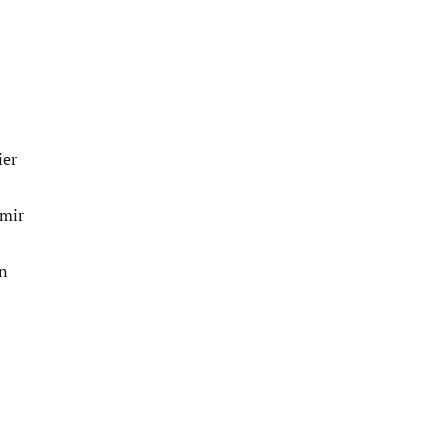
ier
 mir
in