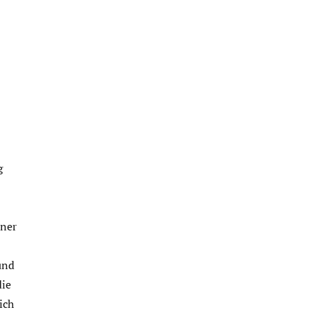
g
rner
und
die
ich