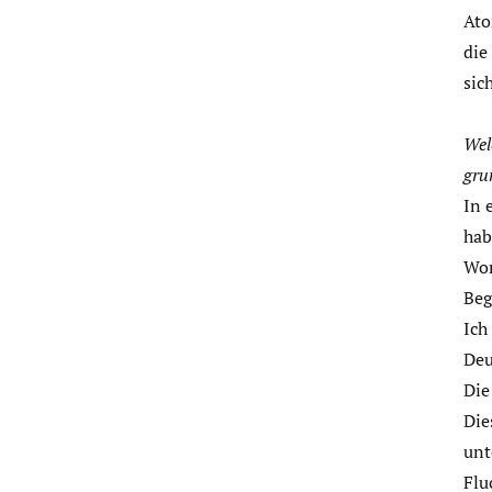
Ato
die
sic
Wel
gru
In 
hab
Wor
Beg
Ich
Deu
Die
Die
unt
Flu