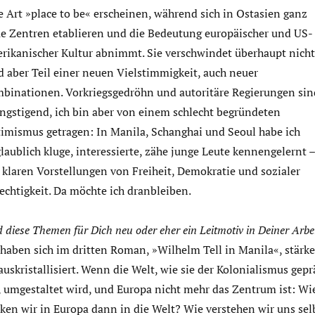
e Art »place to be« erscheinen, während sich in Ostasien ganz
e Zentren etablieren und die Bedeutung europäischer und US-
rikanischer Kultur abnimmt. Sie verschwindet überhaupt nicht
d aber Teil einer neuen Vielstimmigkeit, auch neuer
binationen. Vorkriegsgedröhn und autoritäre Regierungen sin
ngstigend, ich bin aber von einem schlecht begründeten
imismus getragen: In Manila, Schanghai und Seoul habe ich
laublich kluge, interessierte, zähe junge Leute kennengelernt –
 klaren Vorstellungen von Freiheit, Demokratie und sozialer
echtigkeit. Da möchte ich dranbleiben.
d diese Themen für Dich neu oder eher ein Leitmotiv in Deiner Arbe
 haben sich im dritten Roman, »Wilhelm Tell in Manila«, stärke
auskristallisiert. Wenn die Welt, wie sie der Kolonialismus gepr
, umgestaltet wird, und Europa nicht mehr das Zentrum ist: Wi
cken wir in Europa dann in die Welt? Wie verstehen wir uns sel