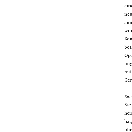
ein
neu
ame
wir
Kom
beä
Opt
ung
mit
Ger
Sin
Sie
her
hat
bli