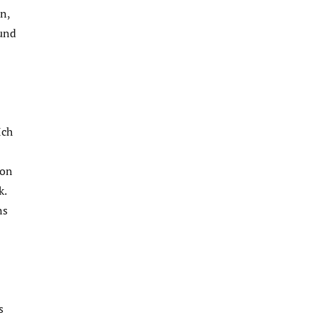
n,
 und
Ich
von
k.
ns
s