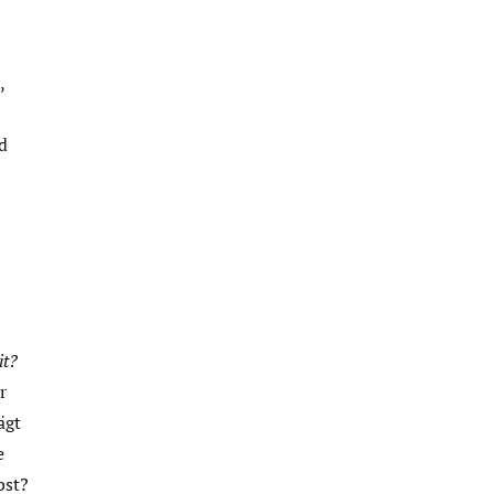
,
d
it?
r
ägt
e
bst?