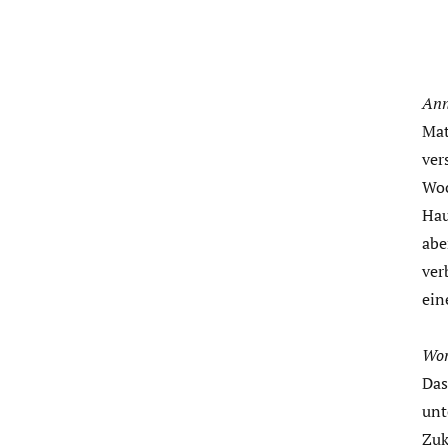
Ann
Mat
ver
Woc
Hau
abe
ver
ein
Wor
Das
unt
Zuk