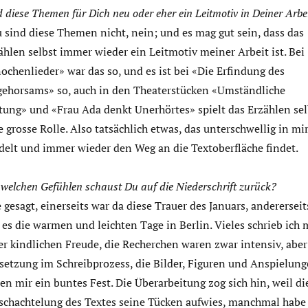
d diese Themen für Dich neu oder eher ein Leitmotiv in Deiner Arbe
 sind diese Themen nicht, nein; und es mag gut sein, dass das
ählen selbst immer wieder ein Leitmotiv meiner Arbeit ist. Bei
ochenlieder» war das so, und es ist bei «Die Erfindung des
ehorsams» so, auch in den Theaterstücken «Umständliche
tung» und «Frau Ada denkt Unerhörtes» spielt das Erzählen sel
e grosse Rolle. Also tatsächlich etwas, das unterschwellig in mi
delt und immer wieder den Weg an die Textoberfläche findet.
 welchen Gefühlen schaust Du auf die Niederschrift zurück?
 gesagt, einerseits war da diese Trauer des Januars, andererseit
 es die warmen und leichten Tage in Berlin. Vieles schrieb ich 
er kindlichen Freude, die Recherchen waren zwar intensiv, aber
etzung im Schreibprozess, die Bilder, Figuren und Anspielun
en mir ein buntes Fest. Die Überarbeitung zog sich hin, weil di
schachtelung des Textes seine Tücken aufwies, manchmal habe 