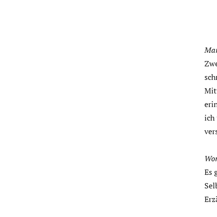
Mar
Zwe
sch
Mit
eri
ich
ver
Wor
Es 
Sel
Erz