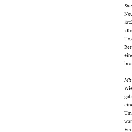
Sin
Neu
Erz
«Kn
Ung
Ret
ein
bro
Mit
Wie
gab
ein
Ums
war
Ver