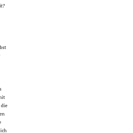
it?
bst
r
s
mit
 die
gen
e
ich