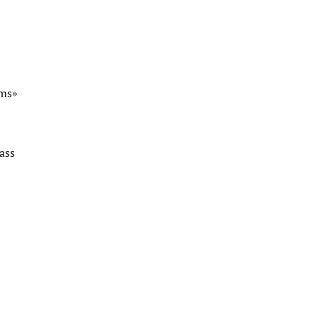
ams»
ass