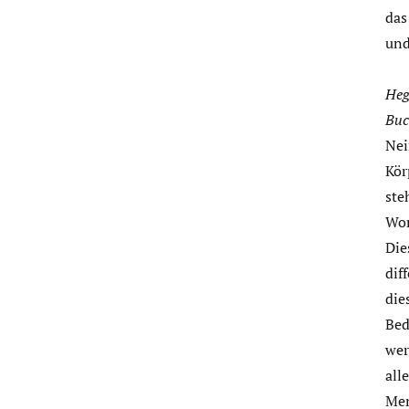
das
und
Heg
Buc
Nei
Kör
ste
Wor
Die
dif
die
Bed
wer
all
Men