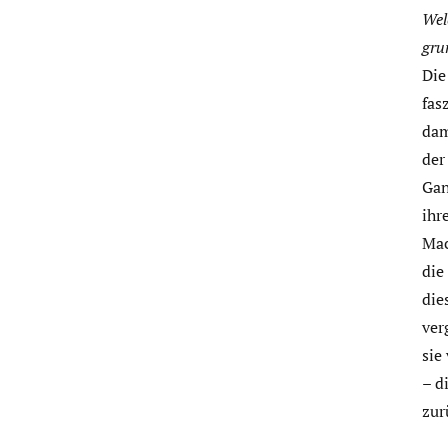
Wel
gru
Die
fas
dam
der
Gan
ihr
Mac
die
die
ver
sie
– d
zur